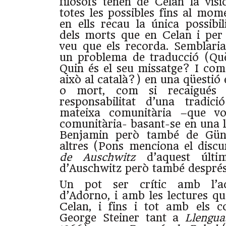
filòsofs tenen de Celan la vi
totes les possibles fins al mom
en ells recau la única possibi
dels morts que en Celan i per
veu que els recorda. Semblari
un problema de traducció (Què
Quin és el seu missatge? I com
això al català?) en una qüestió e
o mort, com si recaigués
responsabilitat d’una tradic
mateixa comunitària –que vol
comunitària- basant-se en una 
Benjamin però també de Günt
altres (Pons menciona el discu
de Auschwitz
d’aquest últim
d’Auschwitz però també després
Un pot ser crític amb l’ac
d’Adorno, i amb les lectures 
Celan, i fins i tot amb els c
George Steiner tant a
Llengua