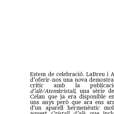
Estem de celebració. LaBreu i
d’oferir-nos una nova demostrac
crític amb la public
d’alè/Atemkristall
, una sèrie d
Celan que ja era disponible e
uns anys però que ara ens ar
d’un aparell hermenèutic mol
aquest
Cristall d’alè
, que inc