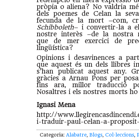
pròpia o aliena? No valdria mé
dels poemes de Celan la seva
fecunda de la mort –com, cre
Schibboleth
– i convertir-la a e
nostre interès –de la nostra
que de mer exercici de prec
lingüística?
Opinions i desavinences a part
que aquest és un dels llibres i
s’han publicat aquest any. G
gràcies a Arnau Pons per posar
fins ara, millor traducció p
Nosaltres i els nostres morts ho
Ignasi Mena
http://www.llegirencasdincendi.
i-traduir-paul-celan-a-proposit-
Categoria:
Alabatre
,
Blogs
,
Col·leccions
,