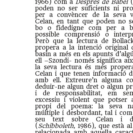
1966) com a
Després de Babel
(
poden no ser suficients ni pr
per a convèncer de la seva v
Celan, en tant que poden no s
bo o fidedigne com per a b
possible comprensió o interp
Però que la lectura de Bollac
propera a la intenció original 
basin a més en els apunts d’alg
ell –Szondi- només significa aix
la seva lectura és més proper
Celan i que tenen informació d
amb ell. Extreure’n alguna co
deduir-ne algun dret o algun pr
i de responsabilitat, em s
excessiu i violent que potser 
propi del poema: la seva nat
múltiple i desbordant, tal i com
seu text sobre Celan i d
(
Schibboleth
, 1986), que està a
relacionada amb aquella caract