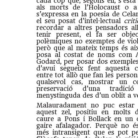
cada cop que, segons ell, s’està 
als morts de l’Holocaust o 
s’expressa en la poesia de Cela
el seu posat d’intel·lectual
crit
recordar a altres pensadors a
tenir present, el fa ser obje
polèmiques no exemptes de vio
però que al mateix temps és ai
posa al costat de noms com A
Godard, per posar dos exemples
d’avui segueix fent aquesta 
entre tot allò que fan les persone
qualsevol cas, mostrar un ce
preservació d’una tradici
menystinguda des d’un oblit a v
Malauradament no puc estar
aquest zel, positiu en molts 
caure a Pons i Bollack en un 
gaire afalagador. Perquè no é
més intransigent que es pot 