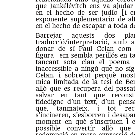
que Jankélévitch ens va ajuda
en el hecho de ser judío [i 
exponente suplementario de al
en el hecho de escapar a toda de
Barrejar aquests dos p
traducció/interpretació, amb 
donar de sí Paul Celan com
figura- em sembla perillós en t
tancant sota clau el poema d
inaccessible a ningú que no sig
Celan, i sobretot perquè mos
mica limitada de la tesi de Be
allò que es recupera del pass
salvar en tant que reconstru
fidedigne d’un text, d’un pen
que, tanmateix, i tot recu
s’incineren, s’esborren i desapa
moment en què s’inscriuen i es
possible convertir allò qu
redempció en mera expressió de