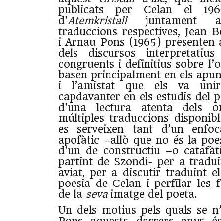
publicats per Celan el 1
d’
Atemkristall
juntament a
traduccions respectives, Jean B
i Arnau Pons (1965)
presenten 
dels discursos interpretatiu
congruents i definitius sobre l’
basen principalment en els apun
i l’amistat que els va uni
capdavanter en els estudis del po
d’una lectura atenta dels or
múltiples traduccions disponibl
es serveixen tant d’un enfo
apofàtic –allò que no és la po
d’un de constructiu –o catafàt
partint de Szondi- per a tradui
aviat, per a discutir traduint e
poesia de Celan i perfilar les 
de la
seva
imatge del poeta.
Un dels motius pels quals se n
Pons aquests darrers anys és