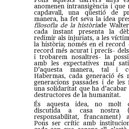
anomenen intransigència i que n
capdavall, una qüestió de pr
manera, ha fet seva la idea pre
filosofia de la història
de Walte
cada instant presenta la dèbi
redimir als injuriats, a les vícti
la història; només en el record –
record més acurat i precís- del
i trobarem nosaltres- la possi
amb les expectatives mai sati
D’aquesta manera, tal i 
Habermas, cada generació és r
generacions passades i de les 
una solidaritat que ha d’acabar 
destructores de la humanitat.
És aquesta idea, no molt 
discutida a casa nostra 
responsabilitat, francament)
Pons ser crític amb institucio