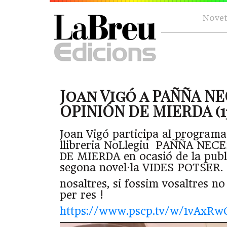
Novet
Joan Vigó a PAÑÑA NE
OPINIÓN DE MIERDA (13
Joan Vigó participa al programa
llibreria NoLlegiu PAÑÑA NEC
DE MIERDA en ocasió de la publi
segona novel·la VIDES POTSER.
nosaltres, si fossim vosaltres n
per res !
https://www.pscp.tv/w/1vAxRw