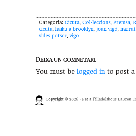
Categoria:
Cicuta
,
Col·leccions
,
Premsa
,
R
cicuta
,
haiku a brooklyn
,
joan vigó
,
narrat
vides potser
,
vigó
Deixa un comnetari
You must be
logged in
to post 
Copyright © 2026 · Fet a l'
illadelsbous
LaBreu Ed