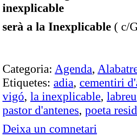
inexplicable
serà a la Inexplicable
( c/G
Categoria:
Agenda
,
Alabatr
Etiquetes:
adia
,
cementiri d
vigó
,
la inexplicable
,
labreu
pastor d'antenes
,
poeta resi
Deixa un comnetari