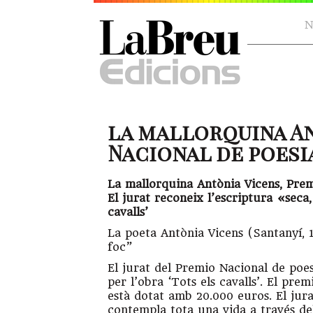
N
la mallorquina An
Nacional de poesi
La mallorquina Antònia Vicens, Prem
El jurat reconeix l’escriptura «seca,
cavalls’
La poeta Antònia Vicens (Santanyí,
foc”
El jurat del Premio Nacional de poe
per l’obra ‘Tots els cavalls’. El pre
està dotat amb 20.000 euros. El jura
contempla tota una vida a través del