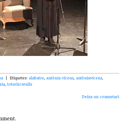
sa
| Etiquetes:
alabatre
,
antònia vicens
,
antòniavicens
,
sia
,
totselscavalls
Deixa un comnetari
mment.