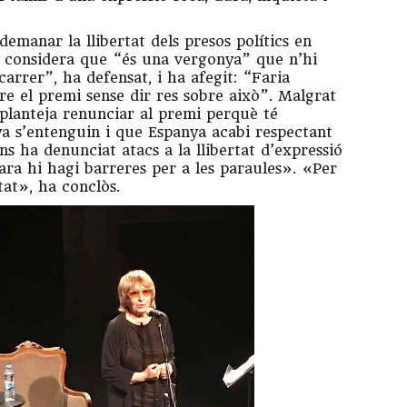
demanar la llibertat dels presos polítics en
è considera que “és una vergonya” que n’hi
arrer”, ha defensat, i ha afegit: “Faria
e el premi sense dir res sobre això”. Malgrat
 planteja renunciar al premi perquè té
a s’entenguin i que Espanya acabi respectant
ens ha denunciat atacs a la llibertat d’expressió
ra hi hagi barreres per a les paraules». «Per
tat», ha conclòs.