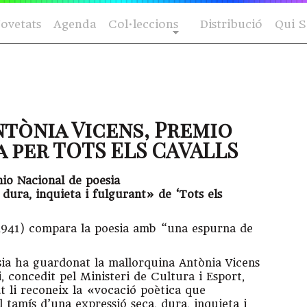
ovetats
Agenda
Col·leccions
Distribució
Qui 
tònia Vicens, Premio
a per TOTS ELS CAVALLS
io Nacional de poesia
 dura, inquieta i fulgurant» de ‘Tots els
 1941) compara la poesia amb “una espurna de
sia ha guardonat la mallorquina Antònia Vicens
mi, concedit pel Ministeri de Cultura i Esport,
t li reconeix la «vocació poètica que
 tamís d’una expressió seca, dura, inquieta i