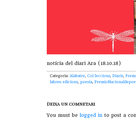
notícia del diari Ara (18.10.18)
Categoria:
Alabatre
,
Col·leccions
,
Diaris
,
Prem
labreu edicions
,
poesia
,
PremioNacionaldepoe
Deixa un comnetari
You must be
logged in
to post a co