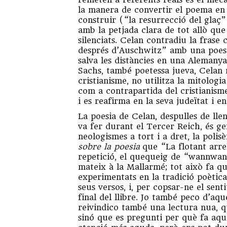
la manera de convertir el poema en
construir (“la resurrecció del glaç
amb la petjada clara de tot allò que
silenciats. Celan contradiu la frase
després d’Auschwitz” amb una poesi
salva les distàncies en una Alemanya
Sachs, també poetessa jueva, Celan 
cristianisme, no utilitza la mitolog
com a contrapartida del cristianisme
i es reafirma en la seva judeïtat i e
La poesia de Celan, despulles de ll
va fer durant el Tercer Reich, és g
neologismes a tort i a dret, la poli
sobre la poesia
que “La flotant arrel
repetició, el quequeig de “wannwan
mateix à la Mallarmé; tot això fa que
experimentats en la tradició poètica
seus versos, i, per copsar-ne el sent
final del llibre. Jo també peco d’a
reivindico també una lectura nua, q
sinó que es pregunti per què fa aqu