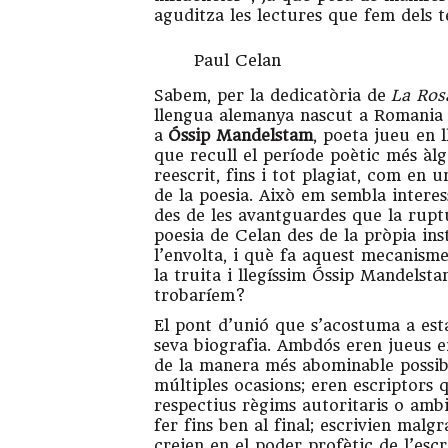
aguditza les lectures que fem dels t
Paul Celan
Sabem, per la dedicatòria de
La Ros
llengua alemanya nascut a Romania i
a
Óssip Mandelstam
, poeta jueu en 
que recull el període poètic més àlg
reescrit, fins i tot plagiat, com en
de la poesia. Això em sembla interes
des de les avantguardes que la rupt
poesia de Celan des de la pròpia in
l’envolta, i què fa aquest mecanisme 
la truita i llegíssim Óssip Mandels
trobaríem?
El pont d’unió que s’acostuma a esta
seva biografia. Ambdós eren jueus en
de la manera més abominable possib
múltiples ocasions; eren escriptors 
respectius règims autoritaris o ambi
fer fins ben al final; escrivien malg
creien en el poder profètic de l’esc