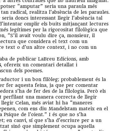
r a altres contrades que no hauriem imaginat.
o potser “amputar” seria una paraula més
an radical, realitza l’absència de les paraules.
 seria doncs interessant llegir l’absència tal
’intentar omplir els buits mitjançant lectures
més legítimes per la rigorositat filològica que
, “S’il avait voulu dire ça, monsieur, il
a lectura que considera el text com un
re text o d’un altre context, i no com un
aba de publicar LaBreu Edicions, amb
s
, ofereix un comentari detallat i
dascun dels poemes.
aductor i un bon filòleg; probablement és la
r fer aquesta feina, ja que per comentar
ra s’ha de fer des de la filologia. Però els
 perfilant una manera correcta de llegir
llegir Celan, més aviat hi ha “maneres
 depenen, com ens diu Mandelstam mateix en el
a Psique de l’oient.” I és que no s’ha
t; en canvi, sí que s’ha d’escriure per a un
itzat sinó que simplement ocupa aquella