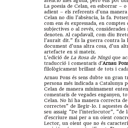
atenció més aguda, però ens pot du
La poesia de Celan, en esborrar – 
adient – els referents d’una manera t
Celan no diu l’absència, la fa. Potser
com ens és expressada, en comptes d
subjectives o al revés, considerades 
denoten. Al capdavall, com diu Breton
l’aurait dit.” És la guerra contra l
document d’una altra cosa, d’un alt
artefacte en si mateix.
L’edició de
La Rosa de Ningú
que ac
traducció i comentaris d’
Arnau Pon
filològicament brillant de tots i ca
Arnau Pons és sens dubte un gran tr
persona més indicada a Catalunya pe
Celan de manera mínimament entenedo
comentaris de vegades enganyen, tot
Celan. No hi ha manera correcta de 
correctes” de llegir-lo. I aquestes
seu assaig “De l’interlocutor”, “de l
d’escriure mai per a un oient concre
Lector, un oient que no és caracter