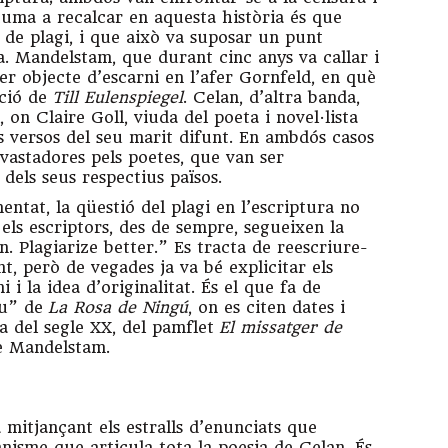
tuma a recalcar en aquesta història és que
s de plagi, i que això va suposar un punt
ca. Mandelstam, que durant cinc anys va callar i
ser objecte d’escarni en l’afer Gornfeld, en què
cció de
Till Eulenspiegel
. Celan, d’altra banda,
, on Claire Goll, viuda del poeta i novel·lista
ls versos del seu marit difunt. En ambdós casos
vastadores pels poetes, que van ser
 dels seus respectius països.
ntat, la qüestió del plagi en l’escriptura no
els escriptors, des de sempre, segueixen la
. Plagiarize better.” Es tracta de reescriure-
, però de vegades ja va bé explicitar els
 i la idea d’originalitat. És el que fa de
 u” de
La Rosa de Ningú
, on es citen dates i
a del segle XX, del pamflet
El missatger de
 de Mandelstam.
mitjançant els estralls d’enunciats que
nisme que articula tota la poesia de Celan. És