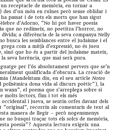
 un receptacle de memòria, en tornar a
”) des d’un món en ruïnes però sense oblidar i
 ha passat i de tots els morts que han sigut
 cèlebre d’Adorno, “No hi pot haver poesia
a que no redimeix, no poetitza l’horror, no
 divida; a diferència de la seva companya Nelly
no busca les semblances entre el judaisme i el
ia grega com a mitjà d’expressió, no és jueu
, sinó que ho és a partir del judaisme mateix,
n la seva herència, que mai serà pura.
enguatge per l’ús absolutament pervers que se’n
eneralment qualificada d’obscura. La creació de
sèmia (Mandelstam diu, en el seu article
Notes
 polisèmica dona vida al discurs poètic”), la
n wann”, el poema que s’arreplega sobre si
 molts lectors, fins i tot els més
 occidental i jueva, se sentin orfes davant dels
it “original”, recorrin als comentaris de text al
questa manera de llegir – però nogensmenys
ue no busqui traçar tots els solcs de memòria,
esta poesia”? Aquesta lectura exigeix una