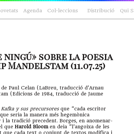
ovetats
Agenda
Col·leccions
Distribució
Qui 
e ningú» sobre la poesia
p Mandelstam (11.07.25)
’ de Paul Celan (LaBreu, traducció d’Arnau
lstam (Edicions de 1984, traducció de Jaume
t
Kafka y sus precursores
que “cada escritor
, que seria la manera més hegemònica
r i la tradició precedent. Borges, en anomenar-
el que
Harold Bloom
en deia “l’angoixa de les
st que cada text o conjunt de textos modifica i