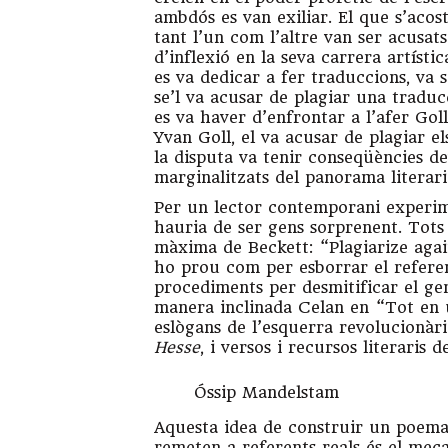
ambdós es van exiliar. El que s’acos
tant l’un com l’altre van ser acusat
d’inflexió en la seva carrera artísti
es va dedicar a fer traduccions, va 
se’l va acusar de plagiar una tradu
es va haver d’enfrontar a l’afer Goll
Yvan Goll, el va acusar de plagiar e
la disputa va tenir conseqüències de
marginalitzats del panorama literari
Per un lector contemporani experime
hauria de ser gens sorprenent. Tots 
màxima de Beckett: “Plagiarize again
ho prou com per esborrar el referent
procediments per desmitificar el geni
manera inclinada Celan en “Tot en
eslògans de l’esquerra revolucionàri
Hesse
, i versos i recursos literaris
Óssip Mandelstam
Aquesta idea de construir un poema 
remeten a referents reals és el meca