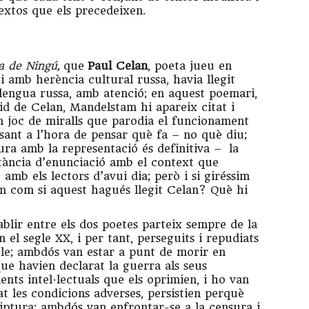
extos que els precedeixen.
a de Ningú,
que
Paul Celan
, poeta jueu en
 amb herència cultural russa, havia llegit
llengua russa, amb atenció; en aquest poemari,
id de Celan, Mandelstam hi apareix citat i
 un joc de miralls que parodia el funcionament
sant a l’hora de pensar què fa – no què diu;
ura amb la representació és definitiva – la
stància d’enunciació amb el context que
amb els lectors d’avui dia; però i si giréssim
tam com si aquest hagués llegit Celan? Què hi
blir entre els dos poetes parteix sempre de la
 el segle XX, i per tant, perseguits i repudiats
le; ambdós van estar a punt de morir en
que havien declarat la guerra als seus
ents intel·lectuals que els oprimien, i ho van
rat les condicions adverses, persistien perquè
riptura; ambdós van enfrontar-se a la censura i