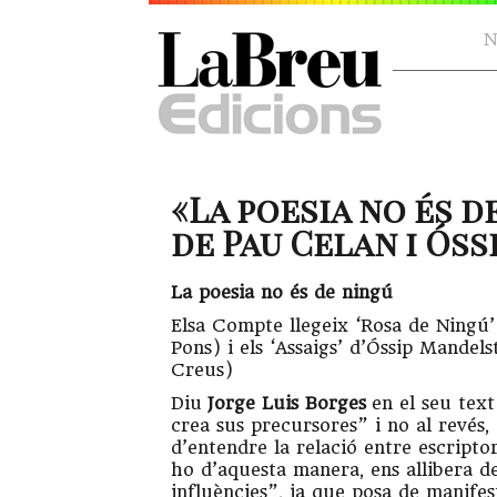
N
«La poesia no és d
de Pau Celan i Óssi
La poesia no és de ningú
Elsa Compte llegeix ‘Rosa de Ningú
Pons) i els ‘Assaigs’ d’Óssip Mande
Creus)
Diu
Jorge Luis Borges
en el seu tex
crea sus precursores” i no al revés
d’entendre la relació entre escripto
ho d’aquesta manera, ens allibera d
influències”, ja que posa de manife