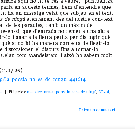
tafísica aquí no hi té res a veure,” puntualitza
i parla en aquests termes, hem d’entendre que
 hi ha un missatge velat que subjau en el text.
a de ningú
atentament des del nostre con-text
tat de les paraules, i amb un màxim de
te-en-si, que d’entrada no remet a una altra
ir-lo i anar a la lletra petita per distingir què
uè si no hi ha manera correcta de llegir-lo,
 distorsionen el discurs fins a tornar-lo
nt Celan com Mandelstam, i això ho sabem molt
11.07.25)
ig/la-poesia-no-es-de-ningu-441614
sa
| Etiquetes:
alabatre
,
arnau pons
,
la rosa de ningú
,
Núvol
,
Deixa un comnetari
lladelsbous
LaBreu Edicions
-
Política de Privadesa