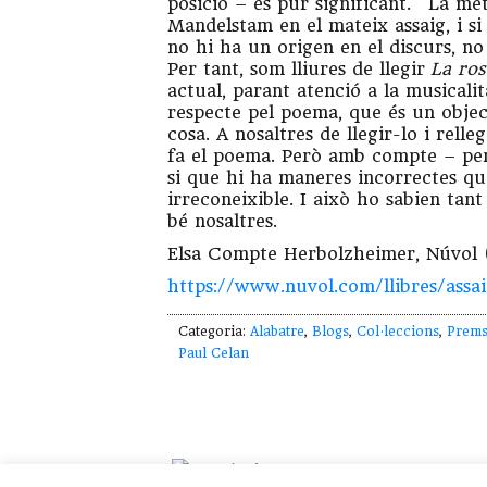
posició – és pur significant. “La me
Mandelstam en el mateix assaig, i s
no hi ha un origen en el discurs, no
Per tant, som lliures de llegir
La ros
actual, parant atenció a la musicali
respecte pel poema, que és un objec
cosa. A nosaltres de llegir-lo i relleg
fa el poema. Però amb compte – perq
si que hi ha maneres incorrectes que
irreconeixible. I això ho sabien ta
bé nosaltres.
Elsa Compte Herbolzheimer, Núvol (
https://www.nuvol.com/llibres/assa
Categoria:
Alabatre
,
Blogs
,
Col·leccions
,
Prem
Paul Celan
Copyright © 2026 · Fet a l'
i