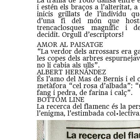
La trama de Todó dansa entre el 
i estén els braços a l’alteritat, a
inicis grillats de l’individu q
d’una fi del món que hosta
trencaclosques magnífic i de
decidit. Orgull d’escriptors!
AMOR AL PAISATGE
“La verdor dels arrossars era gai
les copes dels arbres espurnejav
no li cabia als ulls”.
ALBERT HERNÁNDEZ
És l’amo del Mas de Bernis i el 
metàfora “cel rosa d’albada”: 
fang i pedra, de farina i calç”.
BOTTOM LINE
La recerca del flamenc és la pers
l’enigma, l’estimbada col•lectiva