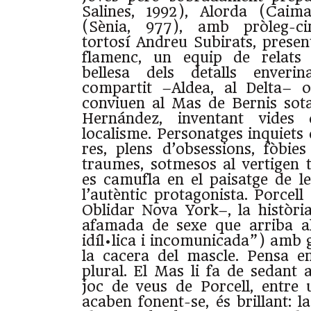
Salines, 1992), Alorda (Caim
(Sènia, 977), amb pròleg-ci
tortosí Andreu Subirats, presen
flamenc, un equip de relats
bellesa dels detalls enverin
compartit –Aldea, al Delta– o
conviuen al Ma
s de Bernis sota
Hernández, inventant vides
localisme. Personatges inquiets
res, plens d’obsessions, fòbies 
traumes, sotmesos al vertigen t
es camufla en el paisatge de le
l’autèntic protagonista. Porcel
Oblidar Nova York–, la històri
afamada de sexe que arriba a
idíl•lica i incomunicada”) amb 
la cacera del mascle. Pensa e
plural. El Mas li fa de sedant 
joc de veus de Porcell, entre
acaben fonent-se, és brillant: 