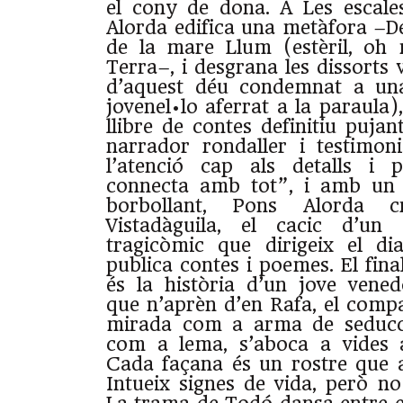
el cony de dona. A Les escale
Alorda edifica una metàfora –De
de la mare Llum (estèril, oh 
Terra–, i desgrana les dissorts v
d’aquest déu condemnat a un
jovenel•lo aferrat a la paraula)
llibre de contes definitiu puja
narrador rondaller i testimon
l’atenció cap als detalls i 
connecta amb tot”, i amb un e
borbollant, Pons Alorda 
Vistadàguila, el cacic d’un 
tragicòmic que dirigeix el di
publica contes i poemes. El fin
és la història d’un jove vened
que n’aprèn d’en Rafa, el comp
mirada com a arma de seducció
com a lema, s’aboca a vides a
Cada façana és un rostre que 
Intueix signes de vida, però 