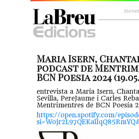
Novet
Maria Isern, Chanta
podcast de Mentrim
BCN Poesia 2024 (19.05.
entrevista a Maria Isern, Chant
Sevilla, PereJaume i Carles Reba
Mentrimentres de BCN Poesia 
https://open.spotify.com/epis
si=Wojr2L97QEKalIqQ85RmYQ&