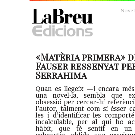
Novet
«Matèria primera» d
Fauser ressenyat pe
Serrahima
Quan es llegeix —i encara més
una novel·la, sembla que exi
obsessió per cercar-hi referènc
l’autor, talment com si ésser c
les i d’identificar-les comport
incalculable, per al qui ho a
hàbit, que té sentit en un