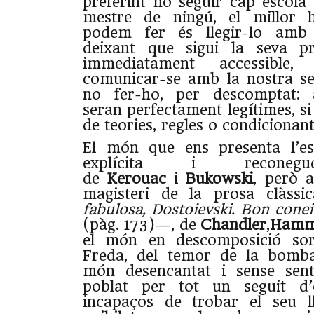
preferint no seguir cap escola 
mestre de ningú, el millor 
podem fer és llegir-lo amb
deixant que sigui la seva pro
immediatament accessible
comunicar-se amb la nostra sen
no fer-ho, per descomptat:
seran perfectament legítimes, s
de teories, regles o condicionant
El món que ens presenta l’es
explícita i reconegud
de
Kerouac
i
Bukowski
, però a
magisteri de la prosa clàss
fabulosa, Dostoievski. Bon cone
(pàg. 173)—, de
Chandler
,
Hamm
el món en descomposició sor
Freda, del temor de la bomba
món desencantat i sense sent
poblat per tot un seguit d’
incapaços de trobar el seu ll