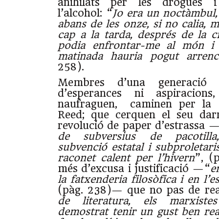
anihilats per les drogues 
l’alcohol: “
Jo era un noctàmbul,
abans de les onze, si no calia, 
cap a la tarda, després de la c
podia enfrontar-me al món i 
matinada hauria pogut arrenc
258).
Membres d’una generació p
d’esperances ni aspiracion
naufraguen, caminen per la
Reed; que cerquen el seu dar
revolució de paper d’estrassa 
de subversius de pacotill
subvenció estatal i subproletari
raconet calent per l’hivern
”, (
més d’excusa i justificació —“
e
la fatxenderia filosòfica i en l’
(pàg. 238)—
que no pas de real
de literatura, els marxist
demostrat tenir un gust ben rea