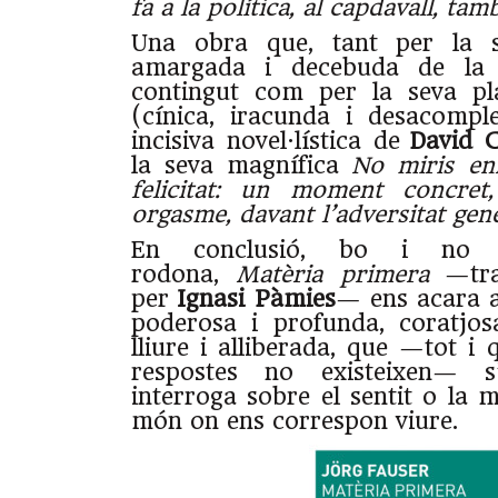
fa a la política, al capdavall, tam
Una obra que, tant per la se
amargada i decebuda de la s
contingut com per la seva pl
(cínica, iracunda i desacompl
incisiva novel·lística de
David C
la seva magnífica
No miris en
felicitat: un moment concre
orgasme, davant l’adversitat gene
En conclusió, bo i no 
rodona,
Matèria primera
—tr
per
Ignasi Pàmies
— ens acara a
poderosa i profunda, coratjos
lliure i alliberada, que —tot i
respostes no existeixen— s
interroga sobre el sentit o la 
món on ens correspon viure.