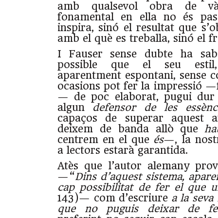
amb qualsevol obra de và
fonamental en ella no és pas
inspira, sinó el resultat que s’o
amb el què es treballa, sinó el f
I Fauser sense dubte ha sabu
possible que el seu estil,
aparentment espontani, sense c
ocasions pot fer la impressió —
— de poc elaborat, pugui dur 
algun
defensor de les essènc
capaços de superar aquest a
deixem de banda allò que
ha
centrem en el que
és
—, la nost
a lectors estarà garantida.
Atès que l’autor alemany prov
—“
Dins d’aquest sistema, apare
cap possibilitat de fer el que u
143)— com d’escriure
a la sev
que no puguis deixar de fe