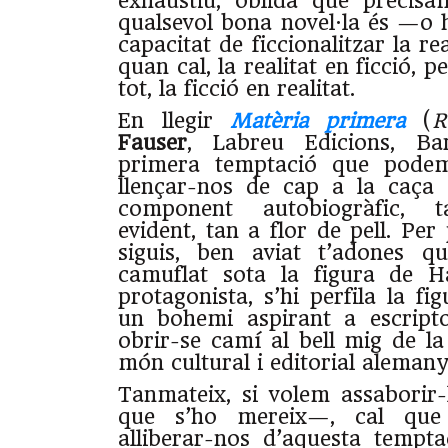
exhaustiu, oblida que precisa
qualsevol bona novel·la és —o 
capacitat de ficcionalitzar la rea
quan cal, la realitat en ficció, 
tot, la ficció en realitat.
En llegir
Matèria primera
(
R
Fauser
, Labreu Edicions, Bar
primera temptació que podem
llençar-nos de cap a la caça 
component autobiogràfic, t
evident, tan a flor de pell. Pe
siguis, ben aviat t’adones 
camuflat sota la figura de H
protagonista, s’hi perfila la fi
un bohemi aspirant a escript
obrir-se camí al bell mig de la
món cultural i editorial alemany
Tanmateix, si volem assaborir
que s’ho mereix—, cal qu
alliberar-nos d’aquesta tempt