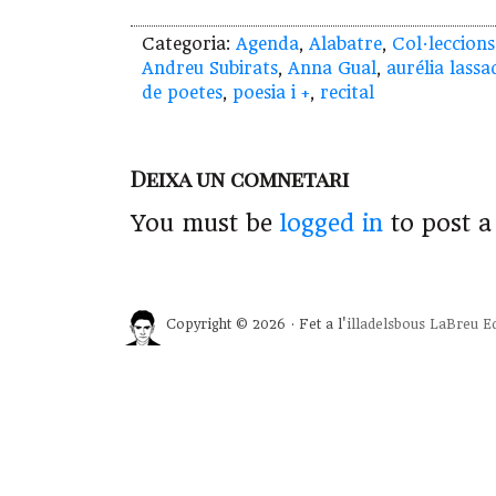
Categoria:
Agenda
,
Alabatre
,
Col·leccions
Andreu Subirats
,
Anna Gual
,
aurélia lassa
de poetes
,
poesia i +
,
recital
Deixa un comnetari
You must be
logged in
to post 
Copyright © 2026 · Fet a l'
illadelsbous
LaBreu Ed