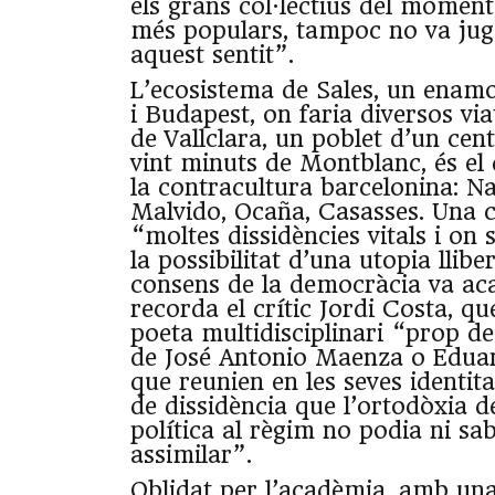
els grans col·lectius del moment
més populars, tampoc no va juga
aquest sentit”.
L’ecosistema de Sales, un enam
i Budapest, on faria diversos vi
de Vallclara, un poblet d’un cen
vint minuts de Montblanc, és el
la contracultura barcelonina: N
Malvido, Ocaña, Casasses. Una c
“moltes dissidències vitals i on 
la possibilitat d’una utopia llibe
consens de la democràcia va aca
recorda el crític Jordi Costa, q
poeta multidisciplinari “prop de
de José Antonio Maenza o Edua
que reunien en les seves identit
de dissidència que l’ortodòxia d
política al règim no podia ni sab
assimilar”.
Oblidat per l’acadèmia, amb un