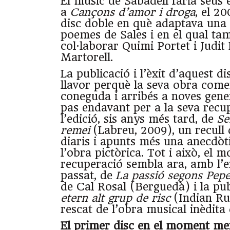
El músic de Sabadell faria seus 
a
Cançons d’amor i droga
, el 20
disc doble en què adaptava una 
poemes de Sales i en el qual ta
col·laborar Quimi Portet i Judit 
Martorell.
La publicació i l’èxit d’aquest d
llavor perquè la seva obra come
coneguda i arribés a noves gene
pas endavant per a la seva recu
l’edició, sis anys més tard, de
Se
remei
(Labreu, 2009), un recull 
diaris i apunts més una anecdòt
l’obra pictòrica. Tot i això, el 
recuperació sembla ara, amb l’ex
passat, de
La passió segons Pepe
de Cal Rosal (Berguedà) i la pub
etern alt grup de risc
(Indian Run
rescat de l’obra musical inèdita
El primer disc en el moment me