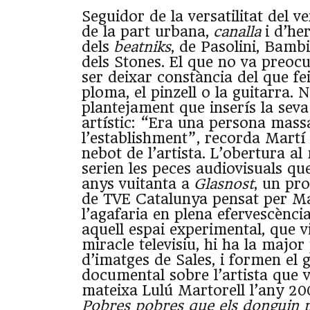
Seguidor de la versatilitat del v
de la part urbana,
canalla
i d’he
dels
beatniks
, de Pasolini, Bamb
dels Stones. El que no va preoc
ser deixar constància del que fei
ploma, el pinzell o la guitarra. 
plantejament que inserís la sev
artístic: “Era una persona massa
l’establishment”, recorda Martí 
nebot de l’artista. L’obertura a
serien les peces audiovisuals que
anys vuitanta a
Glasnost
, un pr
de TVE Catalunya pensat per Ma
l’agafaria en plena efervescència
aquell espai experimental, que v
miracle televisiu, hi ha la major
d’imatges de Sales, i formen el g
documental sobre l’artista que va
mateixa Lulú Martorell l’any 2
Pobres pobres que els donguin p