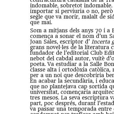
contracultura catalana de la Tra
indomable, sobretot indomable. 
importar si perviuria o no, però
segle que va morir, malalt de si
que mai.
Som a mitjans dels anys 70 i a 
comença a sonar el nom d’un Sa
Joan Sales, escriptor d’
Incerta g
grans novel·les de la literatura c
fundador de l’editorial Club Edit
nebot del cabdal autor, vuitè d
poeta. Va estudiar a la Salle Bo
classe alta i ortodòxia catòlica,
per a un noi que descobriria ben
En acabar la secundària, i educa
que no plantejava cap sortida q
universitat, començaria arquitec
tres mesos. La seva escriptura v
part, poc després, durant l’esta
va passar una temporada entre el