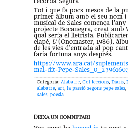
recorda Segura
Tot i que fa pocs mesos de la pu
primer àlbum amb el seu nom i
musical de Sales comença l’any
projecte Bocanegra, creat amb Ví
qual seria el lletrista. Publicarie
elapé,
U
(Onomaster, 1986), àlbu
de les vies d’entrada al pop can
faria fortuna anys després.
https://www.ara.cat/suplement
mal-dit-Pepe-Sales_0_2396160
Categoria:
Alabatre
,
Col·leccions
,
Diaris
,
alabatre
,
art
,
la passió segons pepe sales
,
Sales
,
poesia
Deixa un comnetari