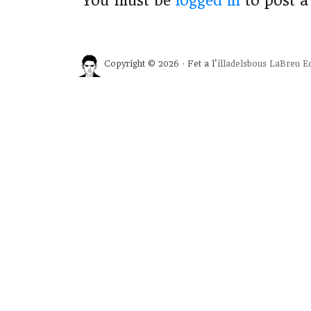
You must be
logged in
to post 
Copyright © 2026 · Fet a l'
illadelsbous
LaBreu Ed