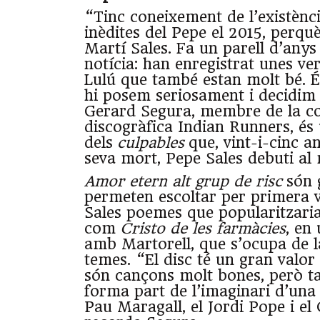
“Tinc coneixement de l’existènc
inèdites del Pepe el 2015, perqu
Martí Sales. Fa un parell d’anys
notícia: han enregistrat unes ver
Lulú que també estan molt bé. É
hi posem seriosament i decidim 
Gerard Segura, membre de la c
discogràfica Indian Runners, és
dels
culpables
que, vint-i-cinc a
seva mort, Pepe Sales debuti al
Amor etern alt grup de risc
són 
permeten escoltar per primera 
Sales poemes que popularitzaria
com
Cristo de les farmàcies
, en 
amb Martorell, que s’ocupa de l
temes. “El disc té un gran valor 
són cançons molt bones, però 
forma part de l’imaginari d’una 
Pau Maragall, el Jordi Pope i el