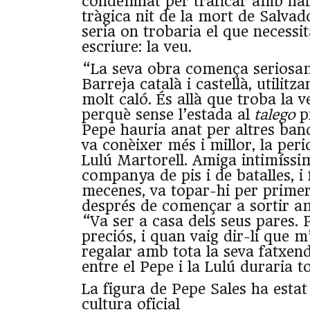
condemnat per traficar amb haixi
tràgica nit de la mort de Salvad
seria on trobaria el que necessi
escriure: la veu.
“La seva obra comença seriosam
Barreja català i castellà, utilitz
molt caló. És allà que troba la v
perquè sense l’estada al
talego
p
Pepe hauria anat per altres band
va conèixer més i millor, la peri
Lulú Martorell. Amiga intimíssim
companya de pis i de batalles, i 
mecenes, va topar-hi per prime
després de començar a sortir a
“Va ser a casa dels seus pares. 
preciós, i quan vaig dir-li que 
regalar amb tota la seva fatxend
entre el Pepe i la Lulú duraria to
La figura de Pepe Sales ha estat
cultura oficial