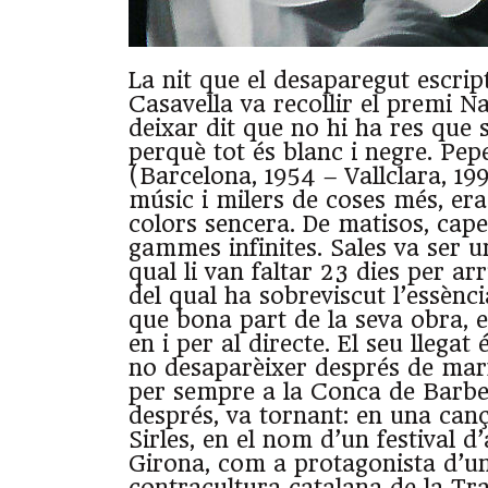
La nit que el desaparegut escrip
Casavella va recollir el premi Na
deixar dit que no hi ha res que 
perquè tot és blanc i negre. Pep
(Barcelona, 1954 – Vallclara, 199
músic i milers de coses més, era
colors sencera. De matisos, capes
gammes infinites. Sales va ser un
qual li van faltar 23 dies per ar
del qual ha sobreviscut l’essènci
que bona part de la seva obra, 
en i per al directe. El seu llegat 
no desaparèixer després de mar
per sempre a la Conca de Barber
després, va tornant: en una canç
Sirles, en el nom d’un festival d
Girona, com a protagonista d’un