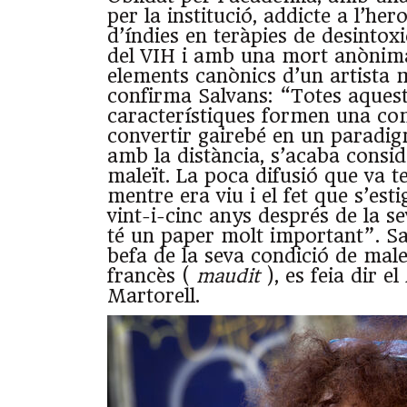
per la institució, addicte a l’hero
d’índies en teràpies de desintox
del VIH i amb una mort anònima
elements canònics d’un artista 
confirma Salvans: “Totes aques
característiques formen una co
convertir gairebé en un paradigm
amb la distància, s’acaba consid
maleït. La poca difusió que va t
mentre era viu i el fet que s’esti
vint-i-cinc anys després de la 
té un paper molt important”. Sa
befa de la seva condició de male
francès (
maudit
), es feia dir el
Martorell.