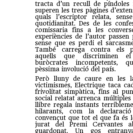
tracta d’un recull de píndoles
superen les tres pàgines d’extens
quals l’escriptor relata, sen
quotidianitat. Des de les confe
comissaria fins a les converse
experiències de l’autor passen 
sense que es perdi el sarcas
També carrega contra els pol
aquells que discriminen el
buròcrates incompetents, q
pèssima involució del país.
Però lluny de caure en les l
victimismes, Electrique taca c
frivolitat simpàtica, fins al p
social relatat arrenca múltiples 
llibre regala instants terribleme
hilarants, com la declaració
convençut que tot el que fa és l
jurat del Premi Cervantes ab
guardonat. Un gos entrany