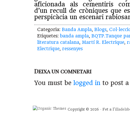
aficionada als cementiris co
d’un recull de cròniques que es
perspicàcia un escenari rabiosa
Categoria:
Banda Ampla
,
Blogs
,
Col·lecci
Etiquetes:
banda ampla
,
BQTP.Tanque par
literatura catalana
,
Martí R. Electrique
,
r
Electrique
,
ressenyes
Deixa un comnetari
You must be
logged in
to post 
Copyright © 2026 · Fet a l'
illadels