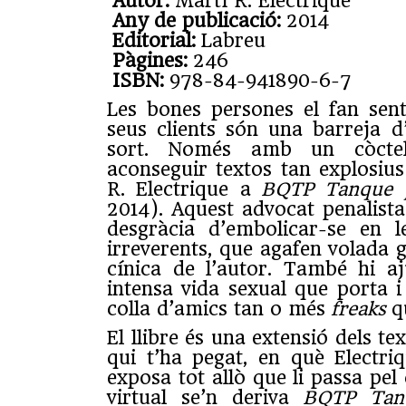
Autor:
Martí R. Electrique
Any de publicació:
2014
Editorial:
Labreu
Pàgines:
246
ISBN:
978-84-941890-6-7
Les bones persones el fan senti
seus clients són una barreja d
sort. Només amb un còcte
aconseguir textos tan explosiu
R. Electrique a
BQTP Tanque 
2014). Aquest advocat penalista
desgràcia d’embolicar-se en l
irreverents, que agafen volada 
cínica de l’autor. També hi aj
intensa vida sexual que porta i
colla d’amics tan o més
freaks
qu
El llibre és una extensió dels te
qui t’ha pegat
, en què Electri
exposa tot allò que li passa pel
virtual se’n deriva
BQTP Tanq