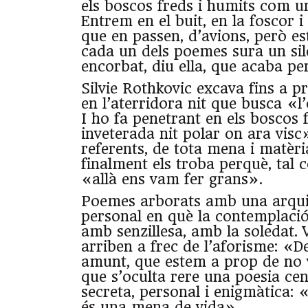
els boscos freds i humits com un
Entrem en el buit, en la foscor i 
que en passen, d’avions, però est
cada un dels poemes sura un sile
encorbat, diu ella, que acaba per
Silvie Rothkovic excava fins a p
en l’aterridora nit que busca «l’
I ho fa penetrant en els boscos 
inveterada nit polar on ara visc»
referents, de tota mena i matèri
finalment els troba perquè, tal 
«allà ens vam fer grans».
Poemes arborats amb una arqui
personal en què la contemplació
amb senzillesa, amb la soledat. 
arriben a frec de l’aforisme: «D
amunt, que estem a prop de no 
que s’oculta rere una poesia ce
secreta, personal i enigmàtica
és una mena de vida».