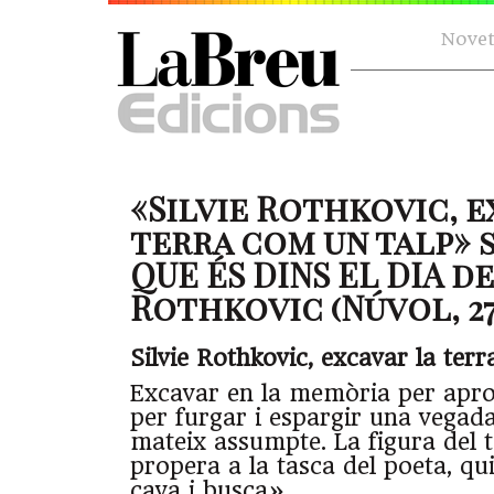
Novet
«Silvie Rothkovic, e
terra com un talp» s
QUE ÉS DINS EL DIA de
Rothkovic (Núvol, 27.
Silvie Rothkovic, excavar la ter
Excavar en la memòria per aprop
per furgar i espargir una vegada 
mateix assumpte. La figura del t
propera a la tasca del poeta, qu
cava i busca».