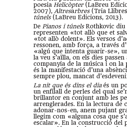
poesia
Helicòpter
(LaBreu Edicio
2007),
Altres
a
rbres
(Tria Llibres
túnels
(LaBreu Edicions, 2013).
De
Pianos i túnels
Rothkovic diu 
representen «tot allò que et salv
«tot allò dolent». Els versos d’a
ressonen, amb força, a través d’
«algú que intenta guarir-se», u
la veu s’aïlla, on els dies passe
companyia de la música i on la 
és la manifestació d’una absènci
sempre plou, mancat d’esdeveni
La nit que és dins el dia
és un po
un enfilall de perles del qual se’
brillantor en conjunt amb les p
arrenglerades. En la lectura de
adonar-nos-en, anem pujant gra
llegim com «alguna cosa que s’
escalar». En la construcció del