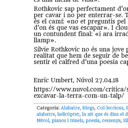
Rothkovic sap perfectament d’o
per cavar i no per enterrar-se. 
és el camí: «no et preguntis pel 
d’on és que vas escapar». I clo
un contundent final: «i ara irra
llamp».
Silvie Rothkovic no és una jove
realitat que hem de seguir de b
sentir el calfred d’una poesia ca
Enric Umbert, Núvol 27.04.18
https://www.nuvol.com/critica/s
excavar-la-terra-com-un-talp/
Categoria:
Alabatre
,
Blogs
,
Col·leccions
,
alabatre
,
helicòpter
,
la nit que és dins el d
Núvol
,
pianos i túnels
,
poesia
,
ressenya
,
Si