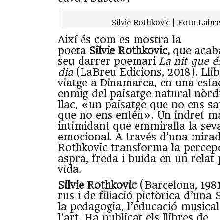
Silvie Rothkovic | Foto Labr
Així és com es mostra la
poeta
Silvie
Rothkovic,
que acaba
seu darrer poemari
La nit que é
dia
(LaBreu Edicions, 2018). Llib
viatge a Dinamarca, en una esta
enmig del paisatge natural nòrdi
llac, «un paisatge que no ens sa
que no ens entén». Un indret ma
intimidant que emmiralla la seva
emocional. A través d’una mirad
Rothkovic transforma la percep
aspra, freda i buida en un relat 
vida.
Silvie
Rothkovic
(Barcelona, 1981
rus i de filiació pictòrica d’una
la pedagogia, l’educació musical 
l’art. Ha publicat els llibres de