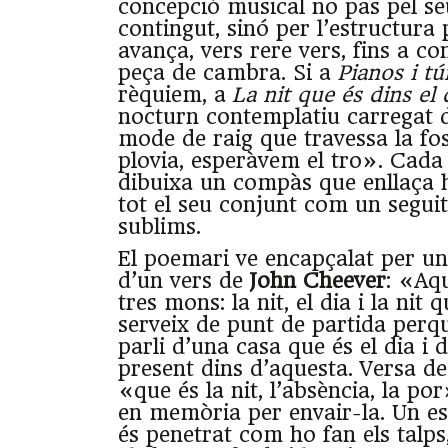
concepció musical no pas pel se
contingut, sinó per l’estructura 
avança, vers rere vers, fins a co
peça de cambra. Si a
Pianos i tú
rèquiem, a
La nit que és dins el 
nocturn contemplatiu carregat 
mode de raig que travessa la fosc
plovia, esperàvem el tro». Cad
dibuixa un compàs que enllaça
tot el seu conjunt com un segui
sublims.
El poemari ve encapçalat per un
d’un vers de
John Cheever
: «Aqu
tres mons: la nit, el dia i la nit 
serveix de punt de partida perq
parli d’una casa que és el dia i 
present dins d’aquesta. Versa d
«que és la nit, l’absència, la p
en memòria per envair-la. Un esp
és penetrat com ho fan els talps