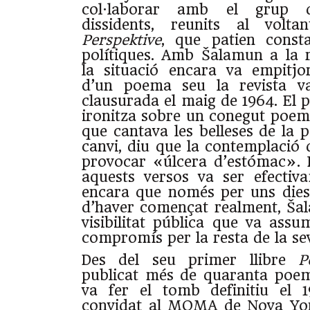
col·laborar amb el grup del
dissidents, reunits al volta
Perspektive
, que patien consta
polítiques. Amb Šalamun a la r
la situació encara va empitjo
d’un poema seu la revista v
clausurada el maig de 1964. E
ironitza sobre un conegut poe
que cantava les belleses de la 
canvi, diu que la contemplació d
provocar «úlcera d’estómac». 
aquests versos va ser efectiv
encara que només per uns dies
d’haver començat realment, Ša
visibilitat pública que va as
compromís per la resta de la sev
Des del seu primer llibre
P
publicat més de quaranta poem
va fer el tomb definitiu el 
convidat al MOMA de Nova Y