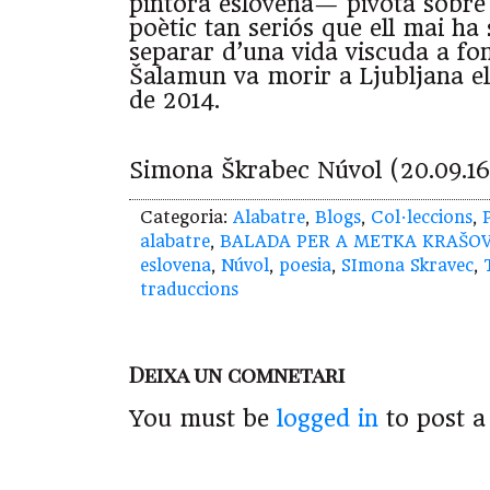
pintora eslovena— pivota sobre
poètic tan seriós que ell mai ha 
separar d’una vida viscuda a f
Šalamun va morir a Ljubljana e
de 2014.
Simona Škrabec Núvol (20.09.16
Categoria:
Alabatre
,
Blogs
,
Col·leccions
,
alabatre
,
BALADA PER A METKA KRAŠO
eslovena
,
Núvol
,
poesia
,
SImona Skravec
,
traduccions
Deixa un comnetari
You must be
logged in
to post 