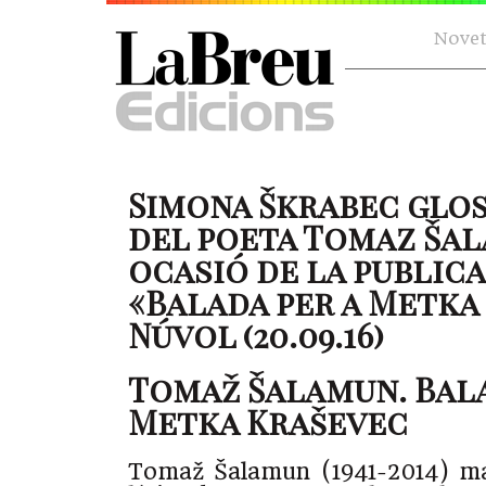
Novet
Simona Škrabec glos
del poeta Tomaz Ša
ocasió de la publica
«Balada per a Metka
Núvol (20.09.16)
Tomaž Šalamun. Bala
Metka Kraševec
Tomaž Šalamun (1941-2014) mai