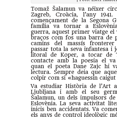
Tomaž Šalamun va néixer circ
Zagreb, Croàcia, l’any 1941.
començament de la Segona Gu
família va tornar a Eslovèni
guerra, aquest primer viatge el 
braços com fos una barra de 
camins del massís fronterer
passar tota la seva infantesa i j
litoral de Koper, a tocar de 
contacte amb la poesia el va t
quan el poeta Dane Zajc hi v
lectura. Sempre deia que aque
colpir com si «haguessin caigut 
Va estudiar Història de l’Art a
Ljubljana i amb el seu germ
Šalamun, un dels impulsors de 
Eslovènia. La seva activitat lit
inicis ben accidentats. Va come
els anys de control ideològic mé