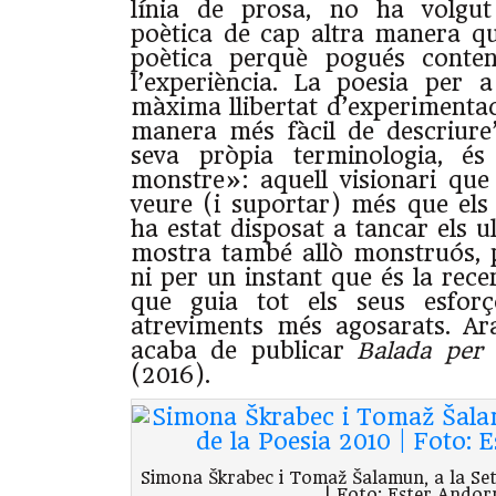
línia de prosa, no ha volgut
poètica de cap altra manera q
poètica perquè pogués conteni
l’experiència. La poesia per a
màxima llibertat d’experimentac
manera més fàcil de descriure
seva pròpia terminologia, é
monstre»: aquell visionari que
veure (i suportar) més que els
ha estat disposat a tancar els u
mostra també allò monstruós, 
ni per un instant que és la recer
que guia tot els seus esforç
atreviments més agosarats. Ar
acaba de publicar
Balada per
(2016).
Simona Škrabec i Tomaž Šalamun, a la Se
| Foto: Ester Andor