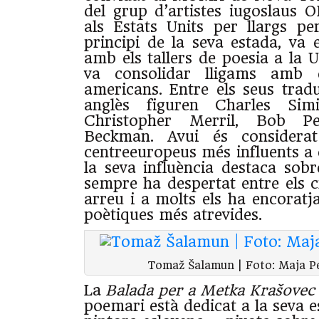
del grup d’artistes iugoslaus O
als Estats Units per llargs pe
principi de la seva estada, va 
amb els tallers de poesia a la U
va consolidar lligams amb 
americans. Entre els seus tradu
anglès figuren Charles Sim
Christopher Merril, Bob P
Beckman. Avui és considera
centreeuropeus més influents a 
la seva influència destaca sobr
sempre ha despertat entre els 
arreu i a molts els ha encoratj
poètiques més atrevides.
Tomaž Šalamun | Foto: Maja P
La
Balada per a Metka Krašovec
poemari està dedicat a la seva 