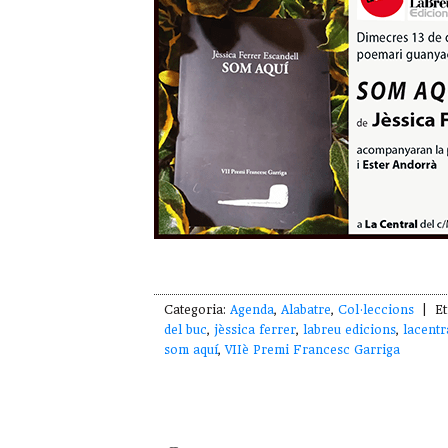
Categoria:
Agenda
,
Alabatre
,
Col·leccions
| Et
del buc
,
jèssica ferrer
,
labreu edicions
,
lacentr
som aquí
,
VIIè Premi Francesc Garriga