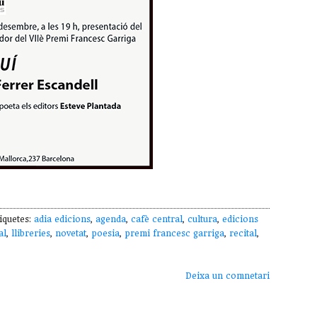
iquetes:
adia edicions
,
agenda
,
cafè central
,
cultura
,
edicions
al
,
llibreries
,
novetat
,
poesia
,
premi francesc garriga
,
recital
,
Deixa un comnetari