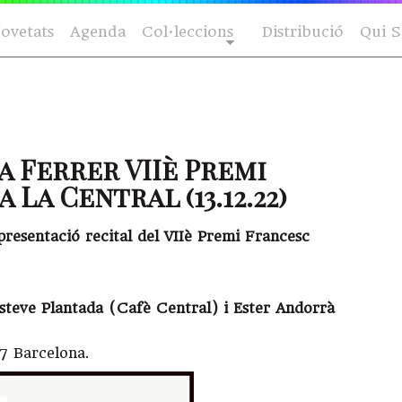
ovetats
Agenda
Col·leccions
Distribució
Qui 
a Ferrer VIIè Premi
La Central (13.12.22)
presentació recital del VIIè Premi Francesc
steve Plantada (Cafè Central) i Ester Andorrà
7 Barcelona.