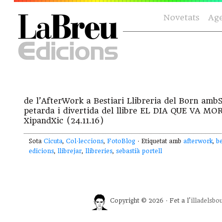
Novetats
Ag
de l’AfterWork a Bestiari Llibreria del Born amb
petarda i divertida del llibre EL DIA QUE VA M
XipandXic (24.11.16)
Sota
Cicuta
,
Col·leccions
,
FotoBlog
· Etiquetat amb
afterwork
,
be
edicions
,
llibrejar
,
llibreries
,
sebastià portell
Copyright © 2026 · Fet a l'
illadelsbo