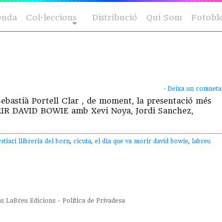
enda
Col·leccions
Distribució
Qui Som
Fotobl
·
Deixa un comneta
Sebastià Portell Clar , de moment, la presentació més
ORIR DAVID BOWIE amb Xevi Noya, Jordi Sanchez,
stiari llibreria del born
,
cicuta
,
el dia que va morir david bowie
,
labreu
us
LaBreu Edicions
-
Política de Privadesa