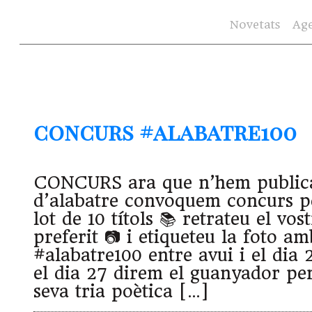
Novetats
Ag
concurs #alabatre100
CONCURS ara que n’hem publica
d’alabatre convoquem concurs p
lot de 10 títols 📚 retrateu el vos
preferit 📷 i etiqueteu la foto a
#alabatre100 entre avui i el dia
el dia 27 direm el guanyador per
seva tria poètica […]