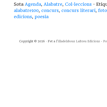
Sota
Agenda
,
Alabatre
,
Col·leccions
· Etiq
alabatre100
,
concurs
,
concurs literari
,
foto
edicions
,
poesia
Copyright © 2026 · Fet a l'
illadelsbous
LaBreu Edicions
-
Po