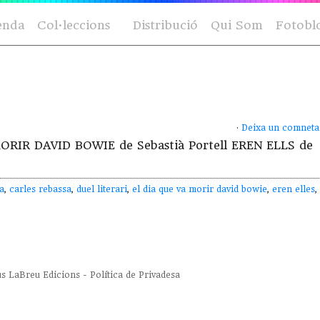
enda
Col·leccions
Distribució
Qui Som
Fotobl
·
Deixa un comneta
MORIR DAVID BOWIE de Sebastià Portell EREN ELLS de
a
,
carles rebassa
,
duel literari
,
el dia que va morir david bowie
,
eren elles
,
us
LaBreu Edicions
-
Política de Privadesa