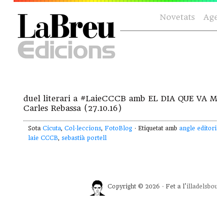
Novetats
Ag
duel literari a #LaieCCCB amb EL DIA QUE VA 
Carles Rebassa (27.10.16)
Sota
Cicuta
,
Col·leccions
,
FotoBlog
· Etiquetat amb
angle editori
laie CCCB
,
sebastià portell
Copyright © 2026 · Fet a l'
illadelsbo