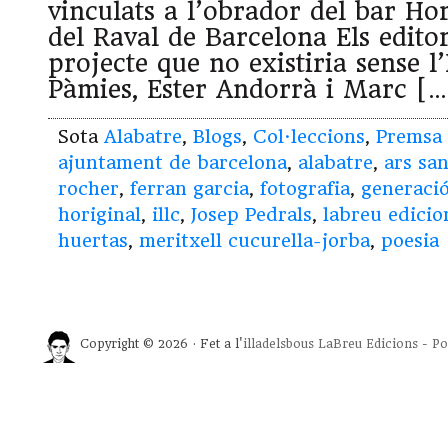
vinculats a l’obrador del bar Hor
del Raval de Barcelona Els edito
projecte que no existiria sense l’
Pàmies, Ester Andorrà i Marc […
Sota
Alabatre
,
Blogs
,
Col·leccions
,
Premsa
ajuntament de barcelona
,
alabatre
,
ars sa
rocher
,
ferran garcia
,
fotografia
,
generaci
horiginal
,
illc
,
Josep Pedrals
,
labreu edicio
huertas
,
meritxell cucurella-jorba
,
poesia
Copyright © 2026 · Fet a l'
illadelsbous
LaBreu Edicions
-
Po