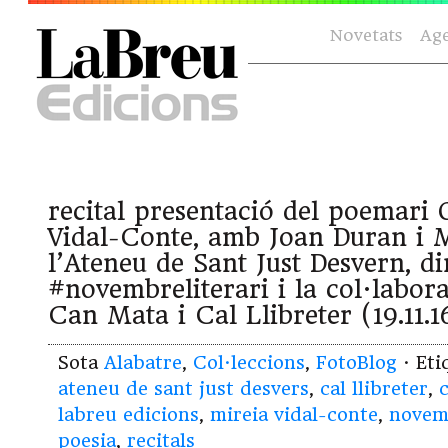
Novetats
Ag
recital presentació del poemari
Vidal-Conte, amb Joan Duran i M
l’Ateneu de Sant Just Desvern, din
#novembreliterari i la col·labora
Can Mata i Cal Llibreter (19.11.1
Sota
Alabatre
,
Col·leccions
,
FotoBlog
· Et
ateneu de sant just desvers
,
cal llibreter
,
labreu edicions
,
mireia vidal-conte
,
novemb
poesia
,
recitals