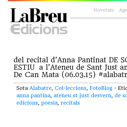
Novetats
Ag
del recital d’Anna Pantinat DE 
ESTIU a l’Ateneu de Sant Just am
De Can Mata (06.03.15) #alabat
Sota
Alabatre
,
Col·leccions
,
FotoBlog
· Et
anna pantina
,
ateneu st just desvern
,
de s
edicions
,
poesia
,
recitals