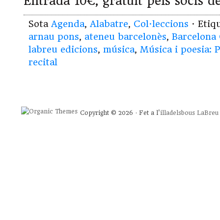
Entrada 10€, gratuït pels socis de
Sota
Agenda
,
Alabatre
,
Col·leccions
· Etiq
arnau pons
,
ateneu barcelonès
,
Barcelona 
labreu edicions
,
música
,
Música i poesia: 
recital
Copyright © 2026 · Fet a l'
illadelsbous
LaBreu 