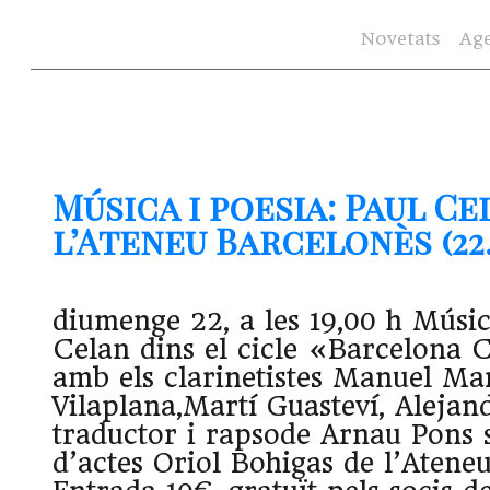
Novetats
Ag
Música i poesia: Paul Ce
l’Ateneu Barcelonès (22.1
diumenge 22, a les 19,00 h Músic
Celan dins el cicle «Barcelona C
amb els clarinetistes Manuel Mar
Vilaplana,Martí Guasteví, Alejand
traductor i rapsode Arnau Pons s
d’actes Oriol Bohigas de l’Atene