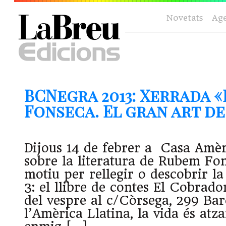
Novetats
Ag
BCNegra 2013: Xerrada 
Fonseca. El gran art d
Dijous 14 de febrer a Casa Amè
sobre la literatura de Rubem F
motiu per rellegir o descobrir la
3: el llibre de contes El Cobrad
del vespre al c/Còrsega, 299 B
l’Amèrica Llatina, la vida és atz