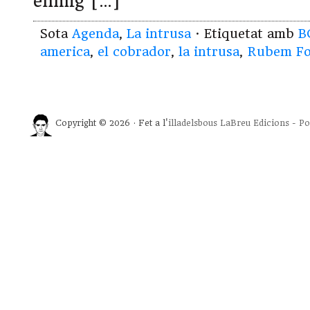
enmig […]
Sota
Agenda
,
La intrusa
· Etiquetat amb
B
america
,
el cobrador
,
la intrusa
,
Rubem Fo
Copyright © 2026 · Fet a l'
illadelsbous
LaBreu Edicions
-
Po