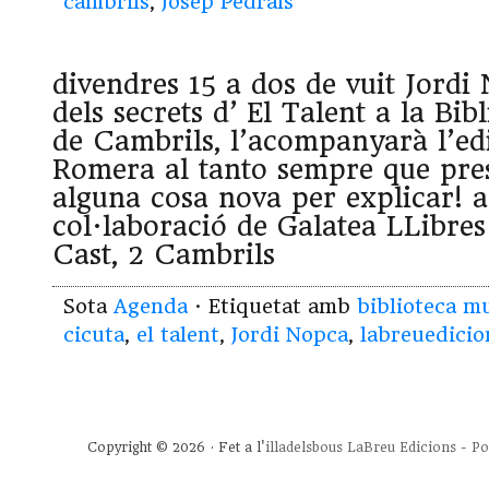
cambrils
,
Josep Pedrals
divendres 15 a dos de vuit Jordi
dels secrets d’ El Talent a la Bi
de Cambrils, l’acompanyarà l’ed
Romera al tanto sempre que prese
alguna cosa nova per explicar! 
col·laboració de Galatea LLibres
Cast, 2 Cambrils
Sota
Agenda
· Etiquetat amb
biblioteca m
cicuta
,
el talent
,
Jordi Nopca
,
labreuedicio
Copyright © 2026 · Fet a l'
illadelsbous
LaBreu Edicions
-
Po