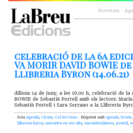
Novetats
Ag
celebració de la 6a edici
VA MORIR DAVID BOWIE de 
Llibreria Byron (14.06.21)
dilluns 14 de juny, a les 19.00 h, celebració de 
BOWIE de Sebastià Portell amb els lectors: María
Sebastià Portell i Sara Serrano a la Llibreria 
Sota
Agenda
,
Cicuta
,
Col·leccions
· Etiquetat amb
agenda
,
bowie
llibreria byron
,
narrativa en veu alta
,
narrativeslabreu
,
portell
,
s