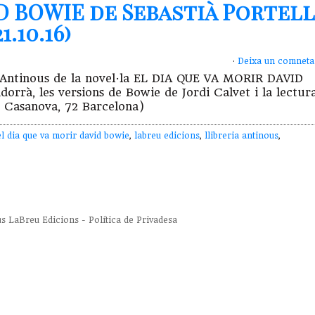
D BOWIE de Sebastià Portell
.10.16)
·
Deixa un comneta
ia Antinous de la novel·la EL DIA QUE VA MORIR DAVID
orrà, les versions de Bowie de Jordi Calvet i la lectur
e Casanova, 72 Barcelona)
el dia que va morir david bowie
,
labreu edicions
,
llibreria antinous
,
us
LaBreu Edicions
-
Política de Privadesa