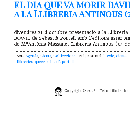
EL DIA QUE VA MORIR DAVI
a la Llibreria Antinous (21
divendres 21 d’octubre presentació a la Llibrer
BOWIE de Sebastià Portell amb l’editora Ester And
de MªAntònia Massanet Llibreria Antinous (c/ d
Sota
Agenda
,
Cicuta
,
Col·leccions
· Etiquetat amb
bowie
,
cicuta
,
llibreries
,
queer
,
sebastià portell
Copyright © 2026 · Fet a l'
illadelsbo