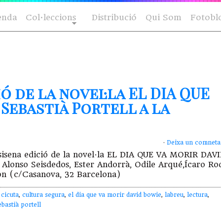
enda
Col·leccions
Distribució
Qui Som
Fotobl
ó de la novel·la EL DIA QUE
Sebastià Portell a la
·
Deixa un comneta
la sisena edició de la novel·la EL DIA QUE VA MORIR DAV
 Alonso Seisdedos, Ester Andorrà, Odile Arqué,Ícaro Ro
Byron (c/Casanova, 32 Barcelona)
,
cicuta
,
cultura segura
,
el dia que va morir david bowie
,
labreu
,
lectura
,
ebastià portell