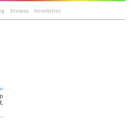
og
Premsa
Newsletter
ri
ID
d,