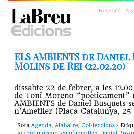
Novetats
Ag
ELS AMBIENTS de Daniel
Molins de Rei (22.02.20)
dissabte 22 de febrer, a les 12.00
de Toni Moreno “poèticament” r
AMBIENTS de Daniel Busquets s
n’Ametller (Plaça Catalunya, 25
Sota
Agenda
,
Alabatre
,
Col·leccions
· Etiq
antoni moreno
,
ca n'ametller
,
Daniel Busq