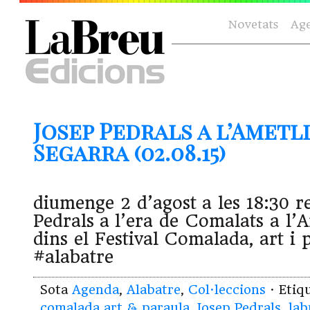
Novetats
Ag
Josep Pedrals a l’Ametl
Segarra (02.08.15)
diumenge 2 d’agost a les 18:30 re
Pedrals a l’era de Comalats a l’
dins el Festival Comalada, art i 
#alabatre
Sota
Agenda
,
Alabatre
,
Col·leccions
· Etiq
comalada art & paraula
,
Josep Pedrals
,
lab