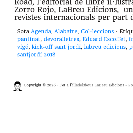
Road, l’editorial de llibre il·lust
Zorro Rojo, LaBreu Edicions, u
revistes internacionals per part
Sota
Agenda
,
Alabatre
,
Col·leccions
· Etiq
pantinat
,
devoralletres
,
Eduard Escoffet
,
f
vigó
,
kick-off sant jordi
,
labreu edicions
,
p
santjordi 2018
Copyright © 2026 · Fet a l'
illadelsbous
LaBreu Edicions
-
Po