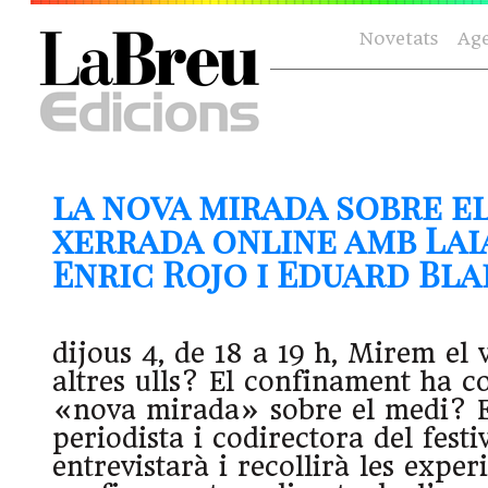
Novetats
Ag
la nova mirada sobre el
xerrada online amb Lai
Enric Rojo i Eduard Blan
dijous 4, de 18 a 19 h, Mirem el
altres ulls? El confinament ha 
«nova mirada» sobre el medi?
periodista i codirectora del festi
entrevistarà i recollirà les exper