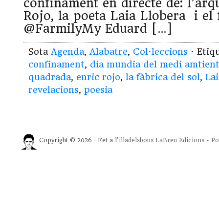
confinament en directe de: l’arqu
Rojo, la poeta Laia Llobera i el
@FarmilyMy Eduard […]
Sota
Agenda
,
Alabatre
,
Col·leccions
· Etiq
confinament
,
dia mundia del medi amtien
quadrada
,
enric rojo
,
la fàbrica del sol
,
Lai
revelacions
,
poesia
Copyright © 2026 · Fet a l'
illadelsbous
LaBreu Edicions
-
Po