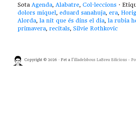
Sota
Agenda
,
Alabatre
,
Col·leccions
· Etiq
dolors miquel
,
eduard sanahuja
,
era
,
Horig
Alorda
,
la nit que és dins el dia
,
la rubia h
primavera
,
recitals
,
Silvie Rothkovic
Copyright © 2026 · Fet a l'
illadelsbous
LaBreu Edicions
-
Po