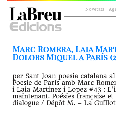
Novetats
Ag
Marc Romera, Laia Mart
Dolors Miquel a París (24
per Sant Joan poesia catalana a
Poesie de París amb Marc Romer
i Laia Martinez i Lopez #43 : L’i
maintenant. Poésies française et
dialogue / Dépôt M. – La Guilloti