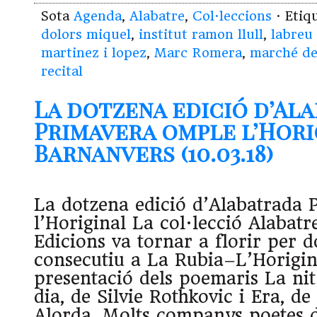
Sota
Agenda
,
Alabatre
,
Col·leccions
· Etiq
dolors miquel
,
institut ramon llull
,
labreu
martinez i lopez
,
Marc Romera
,
marché de
recital
La dotzena edició d’Al
Primavera omple l’Hori
Barnanvers (10.03.18)
La dotzena edició d’Alabatrada
l’Horiginal La col·lecció Alabat
Edicions va tornar a florir per 
consecutiu a La Rubia–L’Horigin
presentació dels poemaris La nit
dia, de Silvie Rothkovic i Era, d
Alorda. Molts companys poetes d