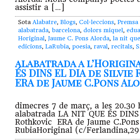
assistir a […]
Sota
Alabatre
,
Blogs
,
Col·leccions
,
Premsa
alabatrada
,
barcelona
,
dolors miquel
,
edua
Horiginal
,
Jaume C. Pons Alorda
,
la nit que
edicions
,
LaRubia
,
poesia
,
raval
,
recitals
,
S
alabatrada a l’Horigina
ÉS DINS EL DIA de Silvie
ERA de Jaume C.Pons Alor
dimecres 7 de març, a les 20.30 
alabatrada LA NIT QUE ÉS DINS 
Rothkovic ERA de Jaume C.Pons 
RubiaHoriginal (c/Ferlandina,29