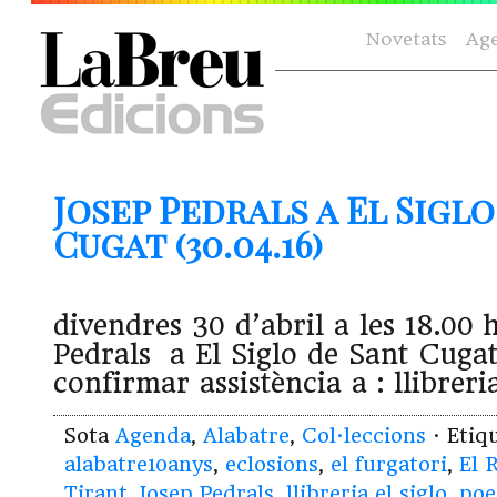
Novetats
Ag
Josep Pedrals a El Siglo
Cugat (30.04.16)
divendres 30 d’abril a les 18.00 h
Pedrals a El Siglo de Sant Cugat,
confirmar assistència a : llibreri
Sota
Agenda
,
Alabatre
,
Col·leccions
· Etiq
alabatre10anys
,
eclosions
,
el furgatori
,
El 
Tirant
,
Josep Pedrals
,
llibreria el siglo
,
poe