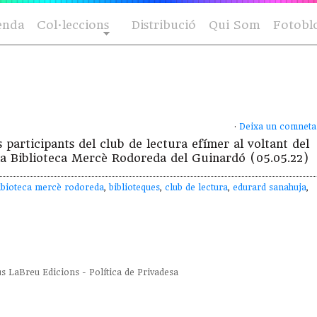
enda
Col·leccions
Distribució
Qui Som
Fotobl
·
Deixa un comneta
participants del club de lectura efímer al voltant del
 Biblioteca Mercè Rodoreda del Guinardó (05.05.22)
ibioteca mercè rodoreda
,
biblioteques
,
club de lectura
,
edurard sanahuja
,
us
LaBreu Edicions
-
Política de Privadesa