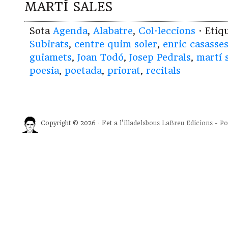
MARTÍ SALES
Sota
Agenda
,
Alabatre
,
Col·leccions
· Etiq
Subirats
,
centre quim soler
,
enric casasse
guiamets
,
Joan Todó
,
Josep Pedrals
,
martí 
poesia
,
poetada
,
priorat
,
recitals
Copyright © 2026 · Fet a l'
illadelsbous
LaBreu Edicions
-
Po