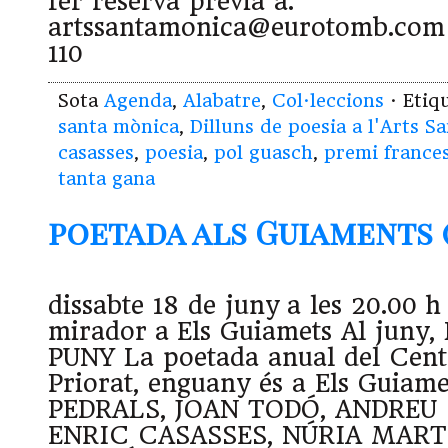
fer reserva prèvia a:
artssantamonica@eurotomb.com 
110
Sota
Agenda
,
Alabatre
,
Col·leccions
· Etiq
santa mònica
,
Dilluns de poesia a l'Arts S
casasses
,
poesia
,
pol guasch
,
premi frances
tanta gana
poetada als Guiaments (1
dissabte 18 de juny a les 20.00 h 
mirador a Els Guiamets Al juny
PUNY La poetada anual del Cent
Priorat, enguany és a Els Guiam
PEDRALS, JOAN TODÓ, ANDREU 
ENRIC CASASSES, NÚRIA MART