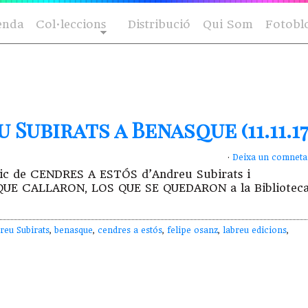
enda
Col·leccions
Distribució
Qui Som
Fotobl
Subirats a Benasque (11.11.17
·
Deixa un comneta
oètic de CENDRES A ESTÓS d’Andreu Subirats i
O QUE CALLARON, LOS QUE SE QUEDARON a la Bibliotec
reu Subirats
,
benasque
,
cendres a estós
,
felipe osanz
,
labreu edicions
,