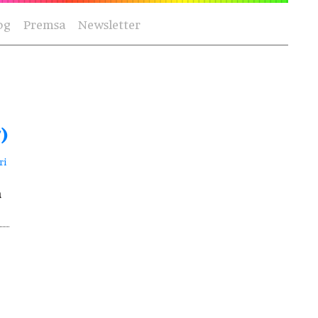
og
Premsa
Newsletter
)
ri
a