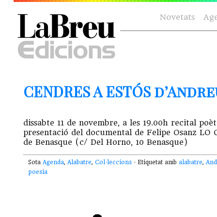
Novetats
Ag
CENDRES A ESTÓS d’Andreu 
dissabte 11 de novembre, a les 19.00h recital p
presentació del documental de Felipe Osanz L
de Benasque (c/ Del Horno, 10 Benasque)
Sota
Agenda
,
Alabatre
,
Col·leccions
· Etiquetat amb
alabatre
,
And
poesia