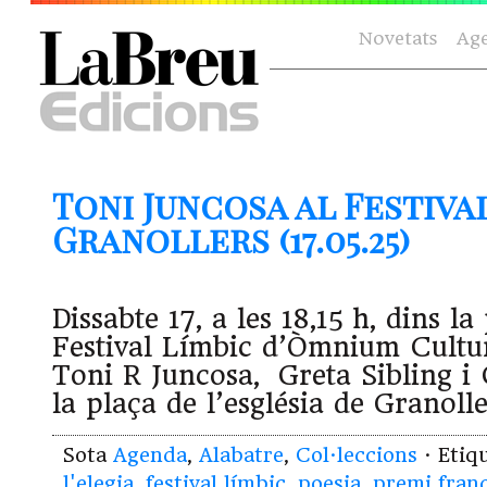
Novetats
Ag
Toni Juncosa al Festiva
Granollers (17.05.25)
Dissabte 17, a les 18,15 h, dins l
Festival Límbic d’Òmnium Cultur
Toni R Juncosa, Greta Sibling i
la plaça de l’església de Granol
Sota
Agenda
,
Alabatre
,
Col·leccions
· Etiq
l'elegia
,
festival límbic
,
poesia
,
premi franc