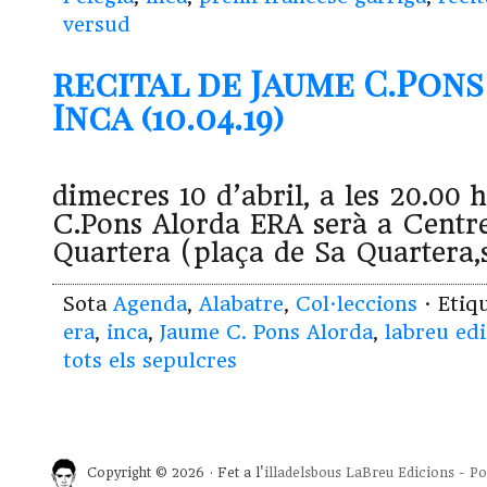
versud
recital de Jaume C.Pons
Inca (10.04.19)
dimecres 10 d’abril, a les 20.00 
C.Pons Alorda ERA serà a Centre
Quartera (plaça de Sa Quartera,
Sota
Agenda
,
Alabatre
,
Col·leccions
· Etiq
era
,
inca
,
Jaume C. Pons Alorda
,
labreu edi
tots els sepulcres
Copyright © 2026 · Fet a l'
illadelsbous
LaBreu Edicions
-
Po