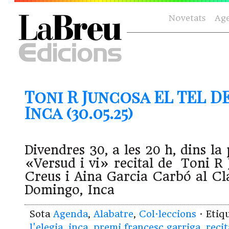
Novetats
Ag
Toni R Juncosa EL TEL DE
Inca (30.05.25)
Divendres 30, a les 20 h, dins l
«Versud i vi» recital de Toni R 
Creus i Aina Garcia Carbó al Cl
Domingo, Inca
Sota
Agenda
,
Alabatre
,
Col·leccions
· Etiq
l'elegia
,
inca
,
premi francesc garriga
,
recit