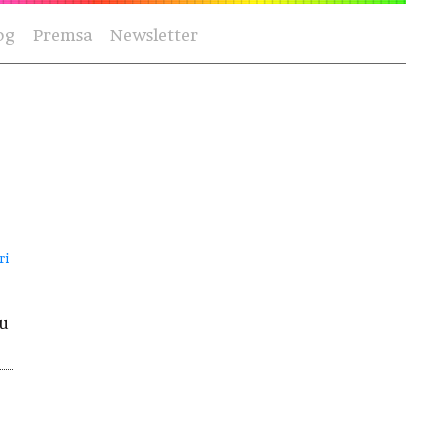
og
Premsa
Newsletter
ri
eu