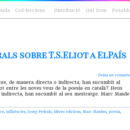
enda
Col·leccions
Distribució
Qui Som
Fotobl
als sobre T.S.Eliot a ElPaís
·
Deixa un comneta
que, de manera directa o indirecta, han sucumbit al
iot entre les noves veus de la poesia en català? Heus
o indirecta, han sucumbit al seu mestratge. Marc Masd
tre
,
influències
,
Josep Pedrals
,
labreu edicions
,
Marc Masdeu
,
poesia
,