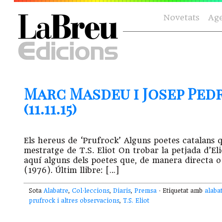
Novetats
Ag
Marc Masdeu i Josep Pedr
(11.11.15)
Els hereus de ‘Prufrock’ Alguns poetes catalans 
mestratge de T.S. Eliot On trobar la petjada d’El
aquí alguns dels poetes que, de manera directa 
(1976). Últim llibre: […]
Sota
Alabatre
,
Col·leccions
,
Diaris
,
Premsa
· Etiquetat amb
alaba
prufrock i altres observacions
,
T.S. Eliot