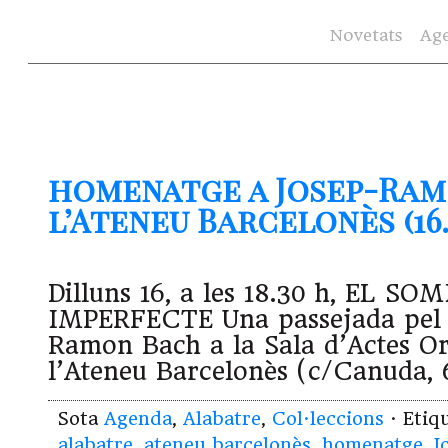
Novetats
Ag
homenatge a Josep-Ram
l’Ateneu Barcelonès (16.
Dilluns 16, a les 18.30 h, EL S
IMPERFECTE Una passejada pel 
Ramon Bach a la Sala d’Actes Or
l’Ateneu Barcelonès (c/Canuda, 
Sota
Agenda
,
Alabatre
,
Col·leccions
· Etiq
alabatre
,
ateneu barcelonès
,
homenatge
,
J