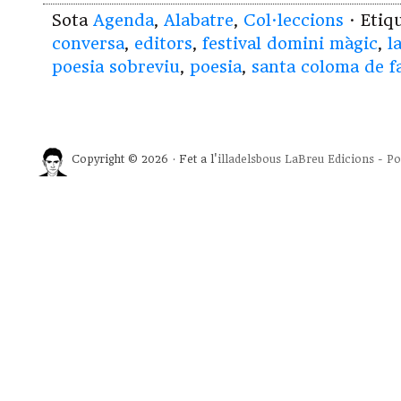
Sota
Agenda
,
Alabatre
,
Col·leccions
· Etiq
conversa
,
editors
,
festival domini màgic
,
l
poesia sobreviu
,
poesia
,
santa coloma de f
Copyright © 2026 · Fet a l'
illadelsbous
LaBreu Edicions
-
Po