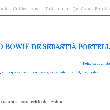
enda
Col·leccions
Distribució
Qui Som
Fotobl
D BOWIE de Sebastià Portell
·
Deixa un comneta
a
,
el dia que va morir david bowie
,
labreu edicions
,
lgbt
,
martí sales
,
us
LaBreu Edicions
-
Política de Privadesa