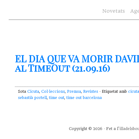
Novetats
Ag
EL DIA QUE VA MORIR DAVI
al TimeOut (21.09.16)
Sota
Cicuta
,
Col·leccions
,
Premsa
,
Revistes
· Etiquetat amb
cicut
sebastià portell
,
time out
,
time out barcelona
Copyright © 2026 · Fet a l'
illadelsbo