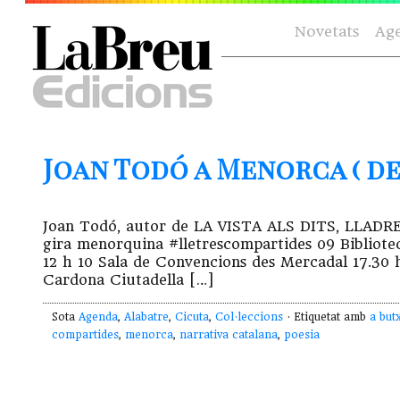
Novetats
Ag
Joan Todó a Menorca ( del
Joan Todó, autor de LA VISTA ALS DITS, LLA
gira menorquina #lletrescompartides 09 Bibliote
12 h 10 Sala de Convencions des Mercadal 17.30 
Cardona Ciutadella […]
Sota
Agenda
,
Alabatre
,
Cicuta
,
Col·leccions
· Etiquetat amb
a but
compartides
,
menorca
,
narrativa catalana
,
poesia