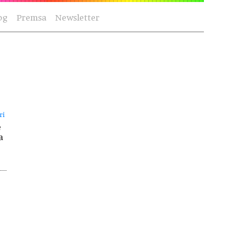
og
Premsa
Newsletter
ri
e
a