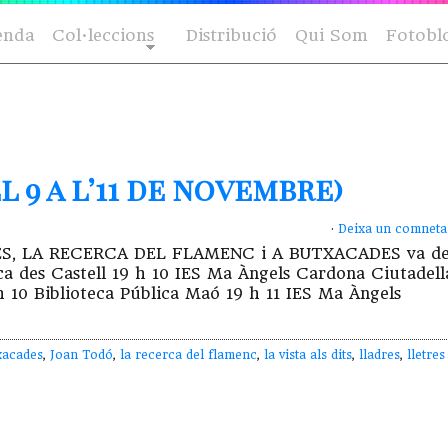
enda
Col·leccions
Distribució
Qui Som
Fotobl
 9 a l’11 de novembre)
·
Deixa un comneta
DRES, LA RECERCA DEL FLAMENC i A BUTXACADES va d
ca des Castell 19 h 10 IES Ma Àngels Cardona Ciutadell
h 10 Biblioteca Pública Maó 19 h 11 IES Ma Àngels
xacades
,
Joan Todó
,
la recerca del flamenc
,
la vista als dits
,
lladres
,
lletres