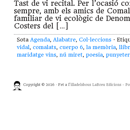
Tast de vi recital. Per l’ocasió
sempre, amb els amics de Comala
familiar de vi ecològic de Deno
Costers del […]
Sota
Agenda
,
Alabatre
,
Col·leccions
· Etiq
vidal
,
comalats
,
cuerpo 6
,
la memòria
,
llib
maridatge vins
,
nú miret
,
poesia
,
punyeter
Copyright © 2026 · Fet a l'
illadelsbous
LaBreu Edicions
-
Po