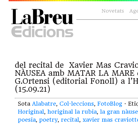
Novetats
Ag
del recital de Xavier Mas Crav
NÀUSEA amb MATAR LA MARE d
G.Ortensi (editorial Fonoll) a l’
(15.09.21)
Sota
Alabatre
,
Col·leccions
,
FotoBlog
· Et
Horiginal
,
horiginal la rubia
,
la gran nàus
poesia
,
poetry
,
recital
,
xavier mas craviott