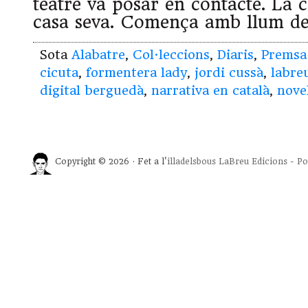
teatre va posar en contacte. La 
casa seva. Comença amb llum de
Sota
Alabatre
,
Col·leccions
,
Diaris
,
Premsa
cicuta
,
formentera lady
,
jordi cussà
,
labre
digital berguedà
,
narrativa en català
,
novel
Copyright © 2026 · Fet a l'
illadelsbous
LaBreu Edicions
-
Po