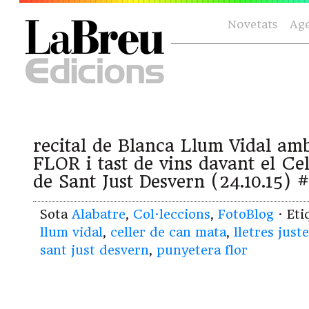
Novetats
Ag
recital de Blanca Llum Vidal 
FLOR i tast de vins davant el C
de Sant Just Desvern (24.10.15) 
Sota
Alabatre
,
Col·leccions
,
FotoBlog
· Et
llum vidal
,
celler de can mata
,
lletres just
sant just desvern
,
punyetera flor