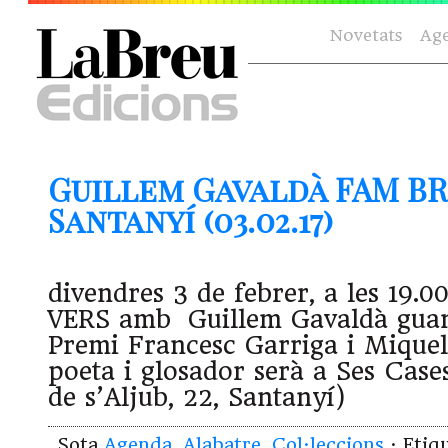
Novetats
Ag
Guillem Gavaldà FAM BR
Santanyí (03.02.17)
divendres 3 de febrer, a les 19
VERS amb Guillem Gavaldà guan
Premi Francesc Garriga i Miquel
poeta i glosador serà a Ses Cas
de s’Aljub, 22, Santanyí)
Sota
Agenda
,
Alabatre
,
Col·leccions
· Etiq