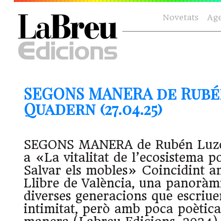
Novetats
Ag
SEGONS MANERA de Rubén
Quadern (27.04.25)
SEGONS MANERA de Rubén Luzón
a «La vitalitat de l’ecosistema po
Salvar els mobles» Coincidint a
Llibre de València, una panoràmi
diverses generacions que escriue
intimitat, però amb poca poètic