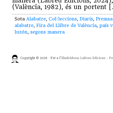
manera (Labreu Edicions, 2024)
(València, 1982), és un portent 
Sota
Alabatre
,
Col·leccions
,
Diaris
,
Premsa
alabatre
,
Fira del Llibre de València
,
país v
luzón
,
segons manera
Copyright © 2026 · Fet a l'
illadelsbous
LaBreu Edicions
-
Po