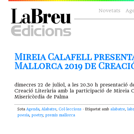
Novetats
Ag
Mireia Calafell present
Mallorca 2019 de Creació 
dimecres 22 de juliol, a les 20.30 h presentació 
Creació Literària amb la participació de Mireia 
Misericòrdia de Palma
Sota
Agenda
,
Alabatre
,
Col·leccions
· Etiquetat amb
alabatre
,
lab
poesia
,
poetry
,
premis mallorca