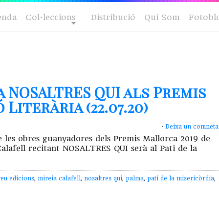
enda
Col·leccions
Distribució
Qui Som
Fotobl
a NOSALTRES QUI als Premis
Literària (22.07.20)
·
Deixa un comneta
de les obres guanyadores dels Premis Mallorca 2019 de
Calafell recitant NOSALTRES QUI serà al Pati de la
reu edicions
,
mireia calafell
,
nosaltres qui
,
palma
,
pati de la misericòrdia
,