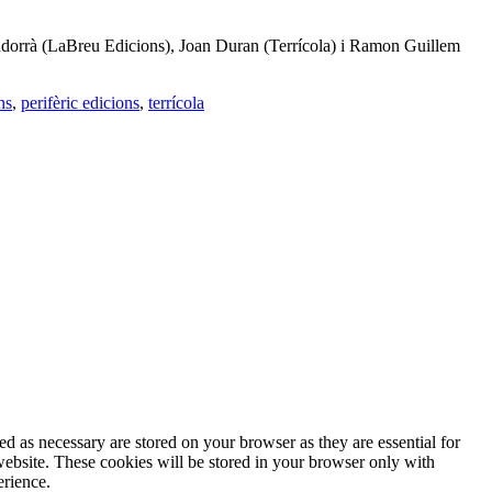
r Andorrà (LaBreu Edicions), Joan Duran (Terrícola) i Ramon Guillem
ns
,
perifèric edicions
,
terrícola
d as necessary are stored on your browser as they are essential for
website. These cookies will be stored in your browser only with
erience.