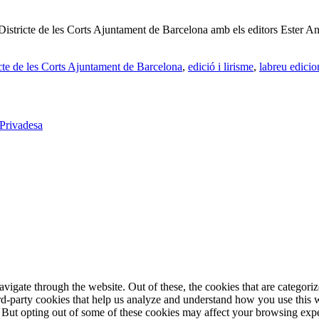
 al Districte de les Corts Ajuntament de Barcelona amb els editors Este
cte de les Corts Ajuntament de Barcelona
,
edició i lirisme
,
labreu edicio
 Privadesa
igate through the website. Out of these, the cookies that are categorize
hird-party cookies that help us analyze and understand how you use this 
. But opting out of some of these cookies may affect your browsing exp