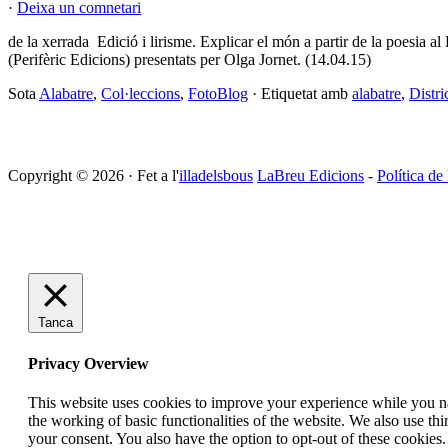
·
Deixa un comnetari
de la xerrada Edició i lirisme. Explicar el món a partir de la poesia
(Perifèric Edicions) presentats per Olga Jornet. (14.04.15)
Sota
Alabatre
,
Col·leccions
,
FotoBlog
· Etiquetat amb
alabatre
,
Distri
Copyright © 2026 · Fet a l'
illadelsbous
LaBreu Edicions
-
Política de
Tanca
Privacy Overview
This website uses cookies to improve your experience while you nav
the working of basic functionalities of the website. We also use t
your consent. You also have the option to opt-out of these cookies