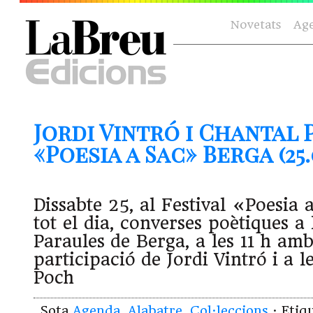
Novetats
Ag
Jordi Vintró i Chantal 
«Poesia a Sac» Berga (25.
Dissabte 25, al Festival «Poesia a
tot el dia, converses poètiques a 
Paraules de Berga, a les 11 h amb
participació de Jordi Vintró i a l
Poch
Sota
Agenda
,
Alabatre
,
Col·leccions
· Etiq