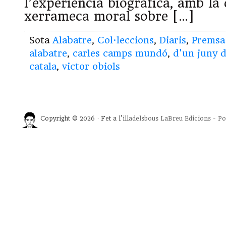
l’experiència biogràfica, amb la
xerrameca moral sobre […]
Sota
Alabatre
,
Col·leccions
,
Diaris
,
Premsa
alabatre
,
carles camps mundó
,
d'un juny 
catala
,
victor obiols
Copyright © 2026 · Fet a l'
illadelsbous
LaBreu Edicions
-
Po